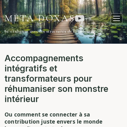
MÉTA DOXAS
Ouvr
Se réaligner avec les structures de l'existence
Accompagnements
intégratifs et
transformateurs pour
réhumaniser son monstre
intérieur
Ou comment se connecter à sa
contribution juste envers le monde