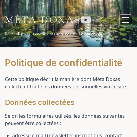
MÉTA DOXAS
Ouvr
Se réaligner avec les structures de l'existence
Politique de confidentialité
Cette politique décrit la manière dont Méta Doxas
collecte et traite les données personnelles via ce site.
Données collectées
Selon les formulaires utilisés, les données suivantes
peuvent être collectées :
adresse e-mail (newsletter, inscriptions, contact),